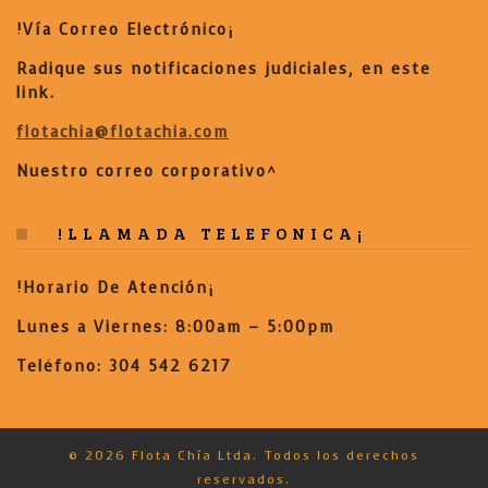
!Vía Correo Electrónico¡
Radique sus notificaciones judiciales, en este
link.
flotachia@flotachia.com
Nuestro correo corporativo^
!LLAMADA TELEFONICA¡
!Horario De Atención¡
Lunes a Viernes:
8:00am – 5:00pm
Teléfono:
304 542 6217
© 2026 Flota Chía Ltda. Todos los derechos
reservados.